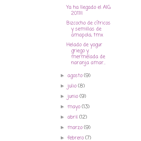
Ya ha llegado el AIG
2011!!
Bizcocho de cítricos
y semillas de
amapola, tmx
Helado de yogur
griego y
mermelada de
naranja amar...
agosto
(9)
►
julio
(8)
►
junio
(9)
►
mayo
(13)
►
abril
(12)
►
marzo
(9)
►
febrero
(7)
►