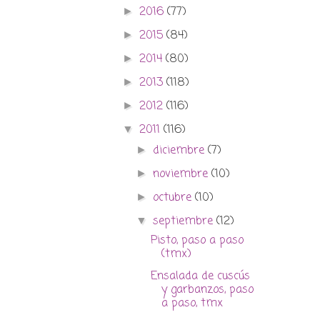
2016
(77)
►
2015
(84)
►
2014
(80)
►
2013
(118)
►
2012
(116)
►
2011
(116)
▼
diciembre
(7)
►
noviembre
(10)
►
octubre
(10)
►
septiembre
(12)
▼
Pisto, paso a paso
(tmx)
Ensalada de cuscús
y garbanzos, paso
a paso, tmx