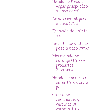
Helado de fresa y
yogur griego, paso
a paso (tmx)
Arroz oriental, paso
a paso (tmx)
Ensalada de patata
y pollo
Bizcocho de plátano,
paso a paso (tmx)
Mermelada de
naranja (tmx) y
productos
Bicentury
Helado de arroz con
leche, tmx, paso a
paso
Crema de
zanahorias y
verduras al
varoma, tmx