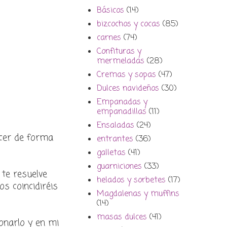
Básicos
(14)
bizcochos y cocas
(85)
carnes
(74)
Confituras y
mermeladas
(28)
Cremas y sopas
(47)
Dulces navideños
(30)
Empanadas y
empanadillas
(11)
Ensaladas
(24)
acer de forma
entrantes
(36)
galletas
(41)
guarniciones
(33)
 te resuelve
helados y sorbetes
(17)
s coincidiréis
Magdalenas y muffins
(14)
masas dulces
(41)
onarlo y en mi