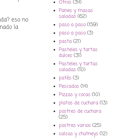
Otros
(34)
Panes y masas
saladas
(62)
ida? eso no
paso a paso
(159)
inado la
paso a paso
(3)
pasta
(21)
Pasteles y tartas
dulces
(31)
Pasteles y tartas
saladas
(10)
patés
(3)
Pescados
(14)
Pizzas y cocas
(10)
platos de cuchara
(13)
postres de cuchara
(25)
postres varios
(25)
salsas y chutneys
(12)